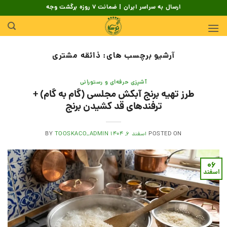
Skip
ارسال به سراسر ایران | ضمانت 7 روزه برگشت وجه
to
content
آرشیو برچسب های:
ذائقه مشتری
آشپزی حرفه‌ای و رستورانی
طرز تهیه برنج آبکش مجلسی (گام به گام) +
ترفندهای قد کشیدن برنج
POSTED ON
اسفند ۶, ۱۴۰۴
TOOSKACO_ADMIN
BY
۰۶
اسفند