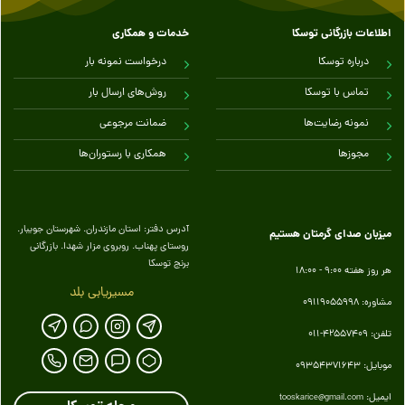
اطلاعات بازرگانی توسکا
خدمات و همکاری
درباره توسکا
درخواست نمونه بار
تماس با توسکا
روش‌های ارسال بار
نمونه رضایت‌ها
ضمانت مرجوعی
مجوزها
همکاری با رستوران‌ها
آدرس دفتر: استان مازندران. شهرستان جویبار.
میزبان صدای گرمتان هستیم
روستای پهناب. روبروی مزار شهدا. بازرگانی
برنج توسکا
هر روز هفته 9:00 - 18:00
مسیریابی بلد
مشاوره: 09119055998
تلفن: 42557409-011
موبایل: 09354371643
ایمیل:
tooskarice@gmail.com