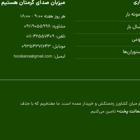
ری
میزبان صدای گرمتان هستیم
نه بار
هر روز هفته 9:00 - 18:00
مشاوره: 09119055998
ال بار
تلفن: 42557409-011
وعی
موبایل: 09354371643
ستوران‌ها
ایمیل:
tooskarice@gmail.com
تقیم میان کشاورز زحمتکش و خریدار عمده است. ما مفتخریم که با حذف
مانت پخت»
تامین می‌کنیم.