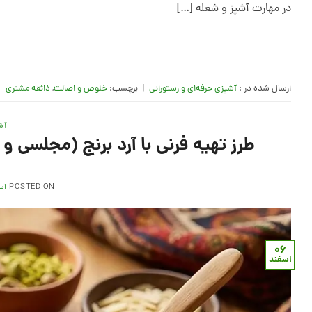
در مهارت آشپز و شعله […]
ارسال شده در :
آشپزی حرفه‌ای و رستورانی
|
برچسب:
خلوص و اصالت
,
ذائقه مشتری
آش
طرز تهیه فرنی با آرد برنج (مجلسی و لطیف) + دس
POSTED ON
اسفن
۰۶
اسفند