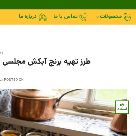
Skip
to
محصولات
تماس با ما
درباره ما
content
آش
طرز تهیه برنج آبکش مجلسی (گ
POSTED ON
اسفن
۰۶
اسفند