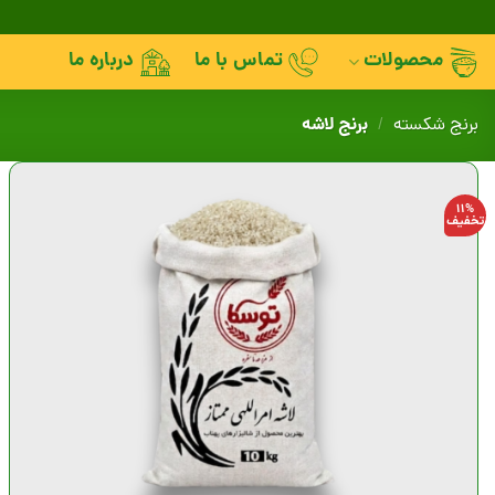
Skip
to
محصولات
تماس با ما
درباره ما
content
برنج لاشه
برنج شکسته
/
11%
تخفیف