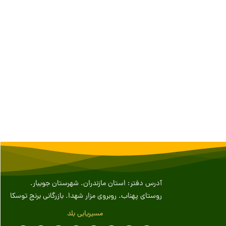
آدرس دفتر: استان مازندران. شهرستان جویبار.
روستای پهناب. روبروی مزار شهدا. بازرگانی برنج توسکا
مسیریابی بلد