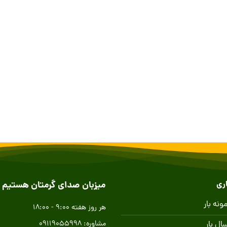
ری
میزبان صدای گرمتان هستیم
نه بار
هر روز هفته 9:00 - 18:00
مشاوره: 09119055998
ال بار