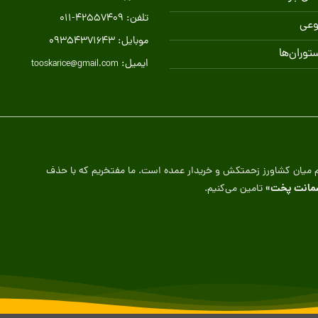
تلفن: 42557409-011
وعی
موبایل: 09354371643
ستوران‌ها
ایمیل:
tooskarice@gmail.com
تقیم میان کشاورز زحمتکش و خریدار عمده است. ما مفتخریم که با حذف
مانت پخت»
تامین می‌کنیم.