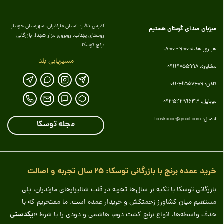
آدرس دفتر: استان مازندران. شهرستان جویبار.
میزبان صدای گرمتان هستیم
روستای پهناب. روبروی مزار شهدا. بازرگانی
برنج توسکا
هر روز هفته 9:00 - 18:00
مسیریابی بلد
مشاوره: 09119055998
تلفن: 42557409-011
موبایل: 09354371643
ایمیل:
tooskarice@gmail.com
مجله توسکا
خرید عمده برنج با بازرگانی توسکا: ۲۵ سال تجربه و اصالت
بازرگانی توسکا با تکیه بر سال‌ها تجربه در قلب شالیزارهای مازندران، پلی
مستقیم میان کشاورز زحمتکش و خریدار عمده است. ما مفتخریم که با
«یکدستی
حذف واسطه‌ها، انواع برنج کشت دوم، هاشمی و دودی را با شرط