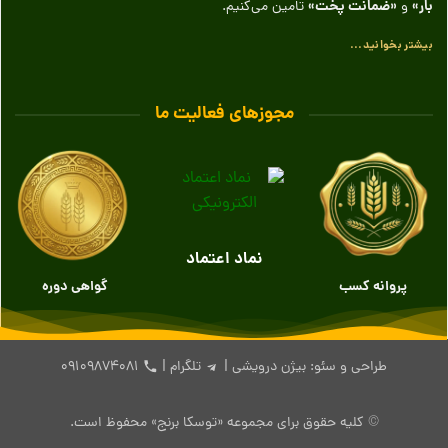
بار»
«ضمانت پخت»
و
تامین می‌کنیم.
بیشتر بخوانید...
مجوزهای فعالیت ما
نماد اعتماد
پروانه کسب
گواهی دوره
طراحی و سئو: بیژن درویشی |
تلگرام
|
۰۹۱۰۹۸۷۴۰۸۱
© کلیه حقوق برای مجموعه «توسکا برنج» محفوظ است.