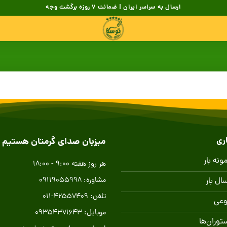
ارسال به سراسر ایران | ضمانت 7 روزه برگشت وجه
ری
میزبان صدای گرمتان هستیم
نه بار
هر روز هفته 9:00 - 18:00
مشاوره: 09119055998
ال بار
تلفن: 42557409-011
وعی
موبایل: 09354371643
ستوران‌ها