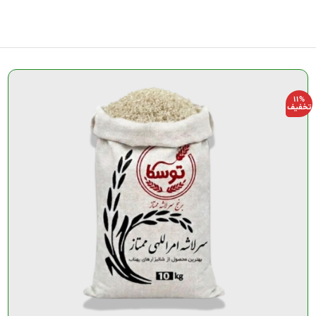
11%
تخفیف