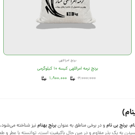
برنج امراللهی
برنج نرمه امراللهی کیسه 10 کیلوگرمی
تومان
تومان
2.000.000
قیمت
1.800.000
قیمت
اصلی
فعلی
2.000.000 تومان
1.800.000 تومان
بود.
است.
نام)
ام
برنج بی نام
برنج بهنام
،
و در برخی مناطق به عنوان
نیز شناخته می‌شود، 
 به یک بذر مقاوم و در عین حال باکیفیت است، توانسته با عطر و طعم بی‌