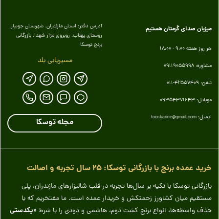
آدرس دفتر: استان مازندران. شهرستان جویبار.
میزبان صدای گرمتان هستیم
روستای پهناب. روبروی مزار شهدا. بازرگانی
برنج توسکا
هر روز هفته 9:00 - 18:00
مسیریابی بلد
مشاوره: 09119055998
تلفن: 42557409-011
موبایل: 09354371643
ایمیل:
tooskarice@gmail.com
مجله توسکا
خرید عمده برنج با بازرگانی توسکا: ۲۵ سال تجربه و اصالت
بازرگانی توسکا با تکیه بر سال‌ها تجربه در قلب شالیزارهای مازندران، پلی
مستقیم میان کشاورز زحمتکش و خریدار عمده است. ما مفتخریم که با
«یکدستی
حذف واسطه‌ها، انواع برنج کشت دوم، هاشمی و دودی را با شرط