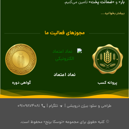
بار»
«ضمانت پخت»
و
تامین می‌کنیم.
بیشتر بخوانید...
مجوزهای فعالیت ما
نماد اعتماد
پروانه کسب
گواهی دوره
طراحی و سئو: بیژن درویشی |
تلگرام
|
۰۹۱۰۹۸۷۴۰۸۱
© کلیه حقوق برای مجموعه «توسکا برنج» محفوظ است.